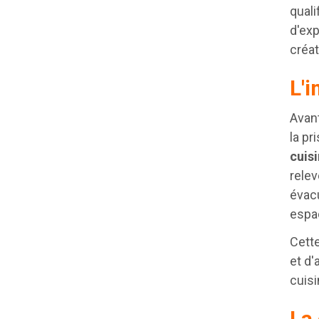
quali
d'exp
créat
L'
Avant
la pr
cuis
relev
évacu
espa
Cett
et d'
cuisi
La 