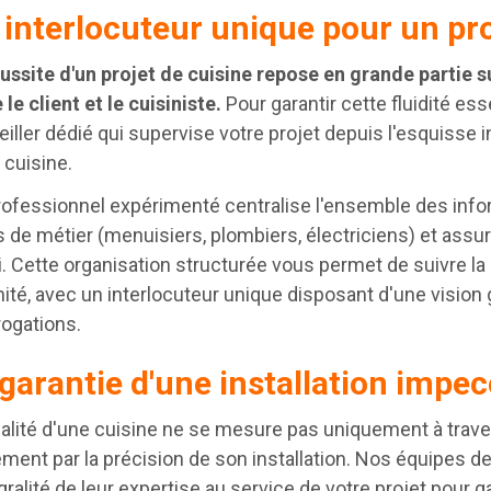
interlocuteur unique pour un pro
ussite d'un projet de cuisine repose en grande partie 
 le client et le cuisiniste.
Pour garantir cette fluidité es
iller dédié qui supervise votre projet depuis l'esquisse ini
 cuisine.
ofessionnel expérimenté centralise l'ensemble des info
 de métier (menuisiers, plombiers, électriciens) et assure
i. Cette organisation structurée vous permet de suivre la
ité, avec un interlocuteur unique disposant d'une vision
rogations.
garantie d'une installation impe
alité d'une cuisine ne se mesure pas uniquement à trav
ment par la précision de son installation. Nos équipes d
égralité de leur expertise au service de votre projet pour ga