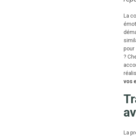
La co
émoti
démar
simil
pour 
? Ch
accom
réali
vos 
Tr
av
La pr