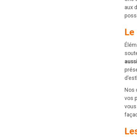
aux d
possi
Le 
Éléme
sout
aussi
prése
d'est
Nos c
vos 
vous
façad
Le