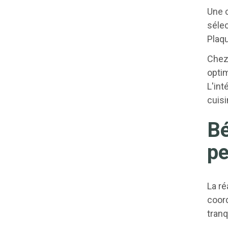
Une 
sélec
Plaqu
Chez 
optim
L'in
cuisi
Bé
pe
La ré
coord
tranq