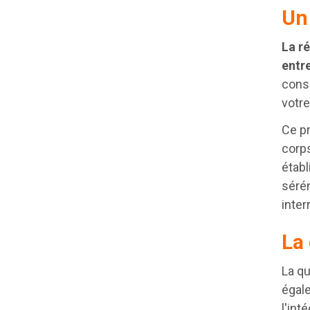
Un 
La ré
entre
conse
votre
Ce pr
corps
établ
sérén
inter
La 
La qu
égale
l'int