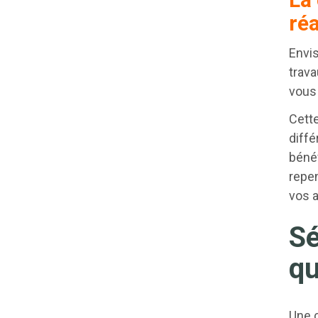
réa
Envis
trava
vous
Cette
diffé
bénéf
repen
vos a
Sé
qu
Une c