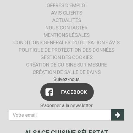
OFFRES D'EMPLOI
AVIS CLIENTS
ACTUALITÉS
NOUS CONTACTER
MENTIONS LÉGALES
CONDITIONS GÉNÉRALES D'UTILISATION - AVIS
POLITIQUE DE PROTECTION DES DONNÉES
GESTION DES COOKIES
CRÉATION DE CUISINE SUR-MESURE
CRÉATION DE SALLE DE BAINS
Suivez-nous
FACEBOOK
S’abonner à la newsletter
Votre
adresse
E-
ALSACE CUISINE SÉLESTAT