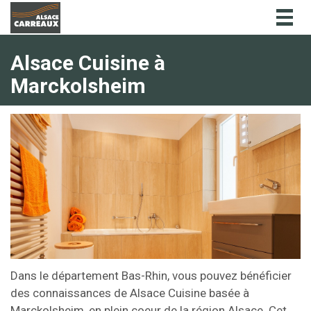
Togg
navig
Alsace Cuisine à
Marckolsheim
Dans le département Bas-Rhin, vous pouvez bénéficier
des connaissances de Alsace Cuisine basée à
Marckolsheim, en plein coeur de la région Alsace. Cet