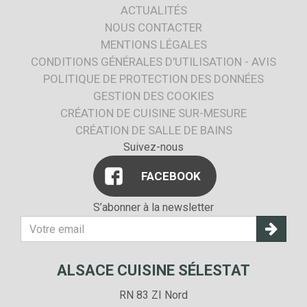
ACTUALITÉS
NOUS CONTACTER
MENTIONS LÉGALES
CONDITIONS GÉNÉRALES D'UTILISATION - AVIS
POLITIQUE DE PROTECTION DES DONNÉES
GESTION DES COOKIES
CRÉATION DE CUISINE SUR-MESURE
CRÉATION DE SALLE DE BAINS
Suivez-nous
FACEBOOK
S’abonner à la newsletter
Votre
adresse
E-
ALSACE CUISINE SÉLESTAT
mail
RN 83 ZI Nord