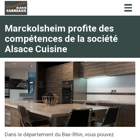
Togg
navig
Marckolsheim profite des
compétences de la société
Alsace Cuisine
Dans le département du Bas-Rhin, vous pouvez