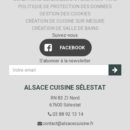
POLITIQUE DE PROTECTION DES DONNÉES
GESTION DES COOKIES
CRÉATION DE CUISINE SUR-MESURE
CRÉATION DE SALLE DE BAINS
Suivez-nous
FACEBOOK
S’abonner à la newsletter
Votre
adresse
E-
ALSACE CUISINE SÉLESTAT
mail
RN 83 ZI Nord
67600 Sélestat
03 88 92 13 14
contact@alsacecuisine.fr